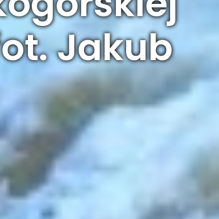
kogórskiej
fot. Jakub