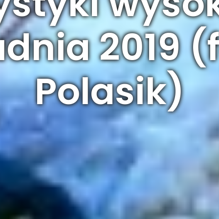
ystyki wyso
dnia 2019 (
Polasik)