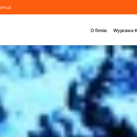
om.pl
O firmie
Wyprawa K