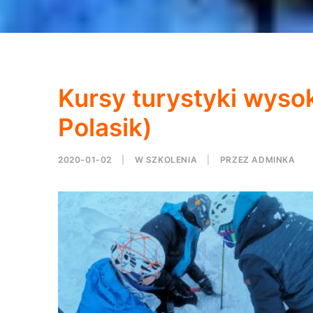
Kursy turystyki wyso
Polasik)
2020-01-02
|
W
SZKOLENIA
|
PRZEZ
ADMINKA