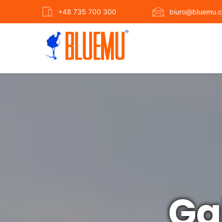
+48 735 700 300
biuro@bluemu.c
Ga