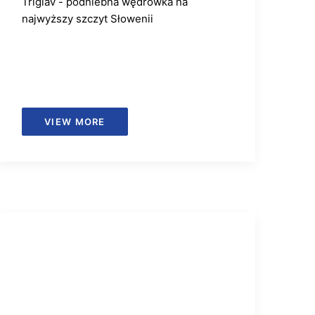
Triglav - podniebna wędrówka na
najwyższy szczyt Słowenii
VIEW MORE