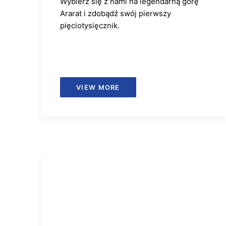
Wybierz się z nami na legendarną górę
Ararat i zdobądź swój pierwszy
pięciotysięcznik.
VIEW MORE