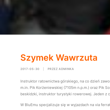
Szymek Wawrzuta
2017-05-30
|
PRZEZ
ADMINKA
Instruktor ratownictwa górskiego, na co dzień za
m.in. Pik Korżeniewskiej (7105m n.p.m.) oraz Pik S
beskidzki, instruktor turystyki rowerowej. Jeden z
W BluEmu specjalizuje się w wyjazdach na via ferr