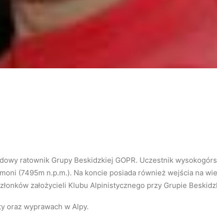
wodowy ratownik Grupy Beskidzkiej GOPR. Uczestnik wysokogórs
omoni (7495m n.p.m.). Na koncie posiada również wejścia na wi
 członków założycieli Klubu Alpinistycznego przy Grupie Beskid
aty oraz wyprawach w Alpy.