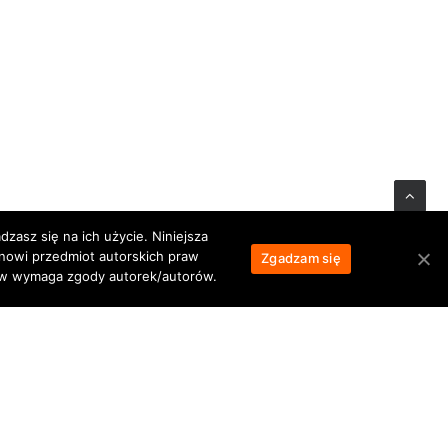
zasz się na ich użycie. Niniejsza
NASTĘPNY
anowi przedmiot autorskich praw
Zgadzam się
łów wymaga zgody autorek/autorów.