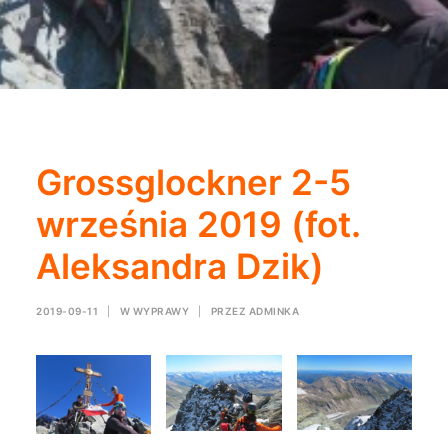
Grossglockner 2-5
września 2019 (fot.
Aleksandra Dzik)
2019-09-11
|
W
WYPRAWY
|
PRZEZ
ADMINKA