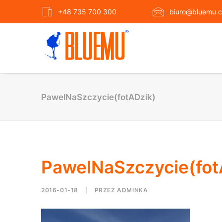
+48 735 700 300
biuro@bluemu.c
PawelNaSzczycie(fotADzik)
PawelNaSzczycie(fot
2016-01-18
|
PRZEZ
ADMINKA