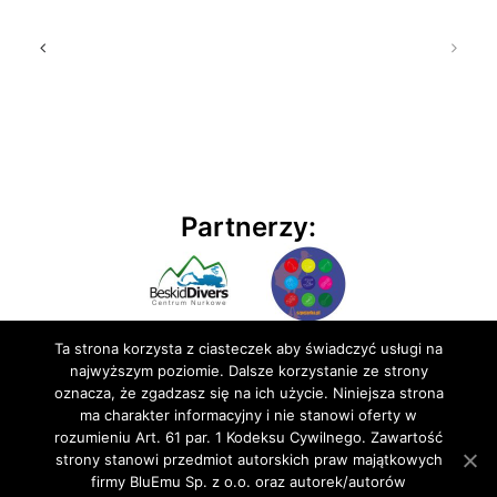
Partnerzy:
Ta strona korzysta z ciasteczek aby świadczyć usługi na
najwyższym poziomie. Dalsze korzystanie ze strony
oznacza, że zgadzasz się na ich użycie. Niniejsza strona
ma charakter informacyjny i nie stanowi oferty w
rozumieniu Art. 61 par. 1 Kodeksu Cywilnego. Zawartość
© 2020 BluEmu sp. z o.o. Wszelkie prawa zastrzeżone
strony stanowi przedmiot autorskich praw majątkowych
firmy BluEmu Sp. z o.o. oraz autorek/autorów