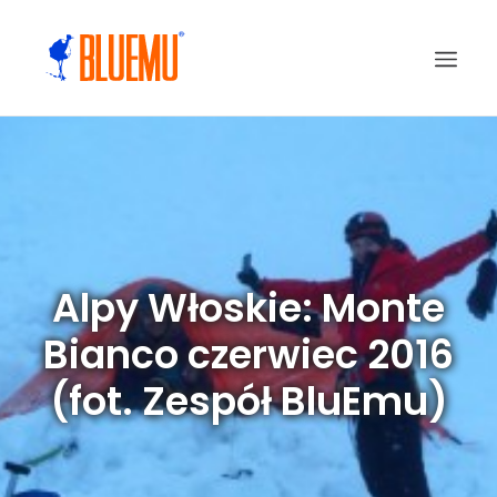
Alpy Włoskie: Monte
Bianco czerwiec 2016
(fot. Zespół BluEmu)