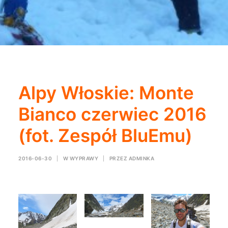
Alpy Włoskie: Monte
Bianco czerwiec 2016
(fot. Zespół BluEmu)
2016-06-30
|
W
WYPRAWY
|
PRZEZ
ADMINKA