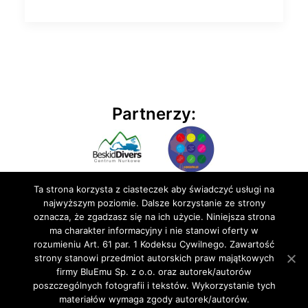
Partnerzy:
Ta strona korzysta z ciasteczek aby świadczyć usługi na
najwyższym poziomie. Dalsze korzystanie ze strony
oznacza, że zgadzasz się na ich użycie. Niniejsza strona
ma charakter informacyjny i nie stanowi oferty w
rozumieniu Art. 61 par. 1 Kodeksu Cywilnego. Zawartość
© 2020 BluEmu sp. z o.o. Wszelkie prawa zastrzeżone
strony stanowi przedmiot autorskich praw majątkowych
firmy BluEmu Sp. z o.o. oraz autorek/autorów
poszczególnych fotografii i tekstów. Wykorzystanie tych
materiałów wymaga zgody autorek/autorów.