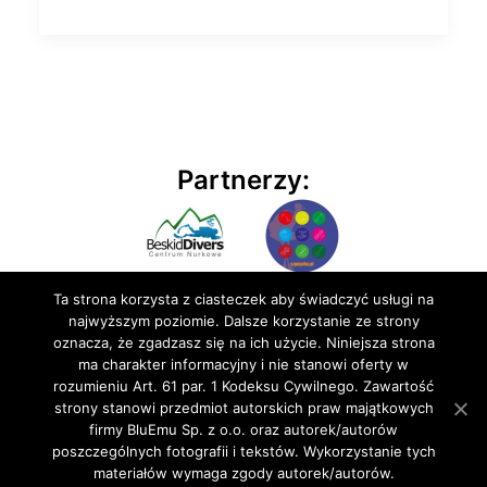
Partnerzy:
Ta strona korzysta z ciasteczek aby świadczyć usługi na
najwyższym poziomie. Dalsze korzystanie ze strony
oznacza, że zgadzasz się na ich użycie. Niniejsza strona
ma charakter informacyjny i nie stanowi oferty w
rozumieniu Art. 61 par. 1 Kodeksu Cywilnego. Zawartość
© 2020 BluEmu sp. z o.o. Wszelkie prawa zastrzeżone
strony stanowi przedmiot autorskich praw majątkowych
firmy BluEmu Sp. z o.o. oraz autorek/autorów
poszczególnych fotografii i tekstów. Wykorzystanie tych
materiałów wymaga zgody autorek/autorów.