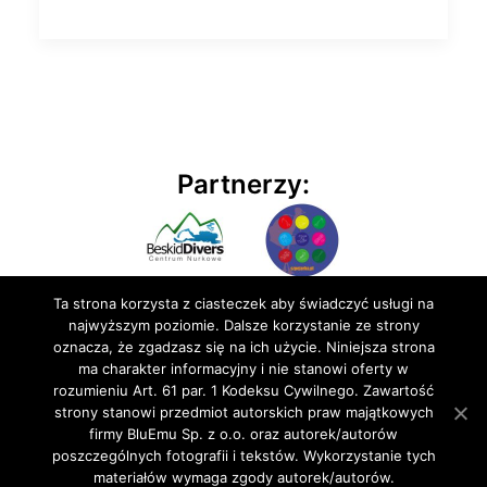
Partnerzy:
Ta strona korzysta z ciasteczek aby świadczyć usługi na
najwyższym poziomie. Dalsze korzystanie ze strony
oznacza, że zgadzasz się na ich użycie. Niniejsza strona
ma charakter informacyjny i nie stanowi oferty w
rozumieniu Art. 61 par. 1 Kodeksu Cywilnego. Zawartość
© 2020 BluEmu sp. z o.o. Wszelkie prawa zastrzeżone
strony stanowi przedmiot autorskich praw majątkowych
firmy BluEmu Sp. z o.o. oraz autorek/autorów
poszczególnych fotografii i tekstów. Wykorzystanie tych
materiałów wymaga zgody autorek/autorów.