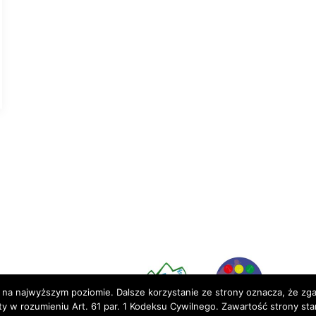
Partnerzy:
 na najwyższym poziomie. Dalsze korzystanie ze strony oznacza, że zgad
rty w rozumieniu Art. 61 par. 1 Kodeksu Cywilnego. Zawartość strony st