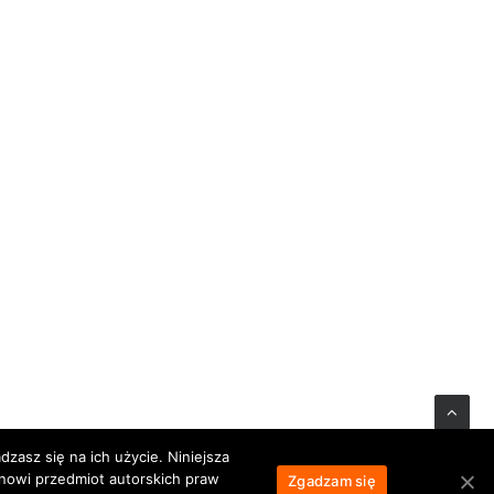
zasz się na ich użycie. Niniejsza
anowi przedmiot autorskich praw
Zgadzam się