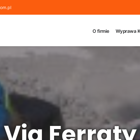
om.pl
O firmie
Wyprawa K
Via Ferraty